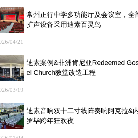
常州正行中学多功能厅及会议室，全
扩声设备采用迪素百灵鸟
026/04/21
迪素案例&非洲肯尼亚Redeemed Gos
el Church教堂改造工程
026/03/19
迪素音响双十二寸线阵奏响阿克拉&
罗毕跨年狂欢夜
026/01/04