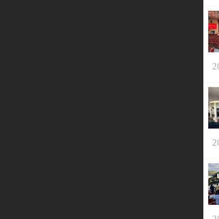
2
2
2